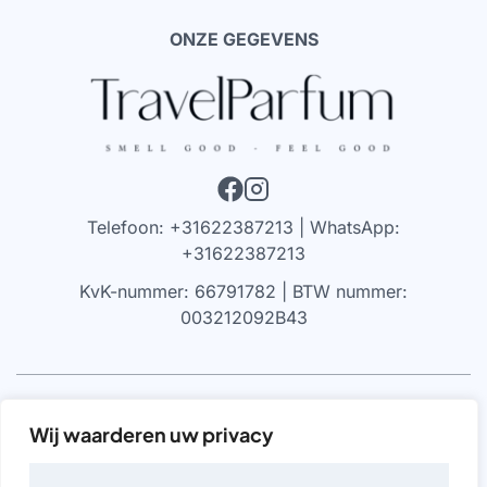
ONZE GEGEVENS
Telefoon: +31622387213 | WhatsApp:
+31622387213
KvK-nummer: 66791782 | BTW nummer:
003212092B43
VRIJWARING
Wij waarderen uw privacy
We werken alleen met parfums die 100% authentiek zijn,