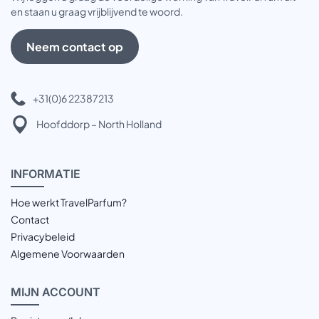
en staan u graag vrijblijvend te woord.
Neem contact op
+31(0)6 22387213
Hoofddorp – North Holland
INFOR
MATIE
Hoe werkt TravelParfum?
Contact
Privacybeleid
Algemene Voorwaarden
MIJN
ACCOUNT