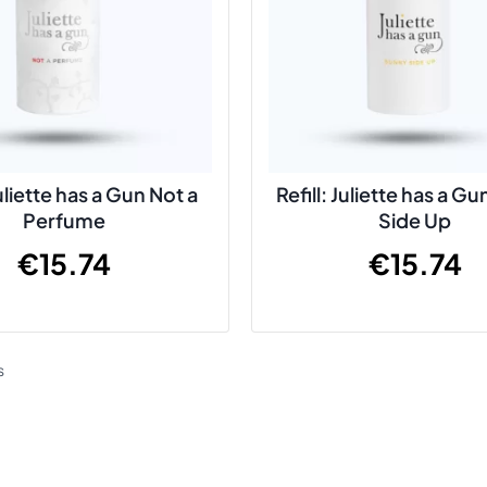
Juliette has a Gun Not a
Refill: Juliette has a G
Perfume
Side Up
€
15.74
€
15.74
s