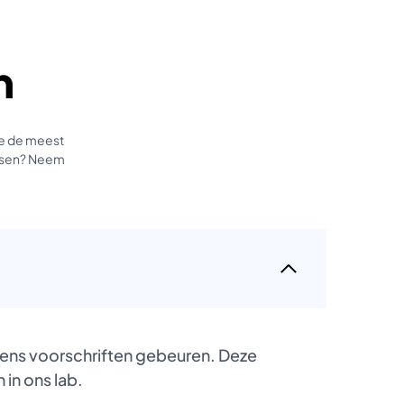
n
we de meest
tussen? Neem
gens voorschriften gebeuren. Deze
 in ons lab.