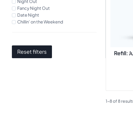
Night Out
Fancy Night Out
Date Night
Chillin' on the Weekend
Reset filters
Refill: 
1-8 of 8 result