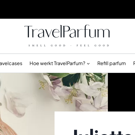
ravelcases
Hoe werkt TravelParfum?
Refill parfum