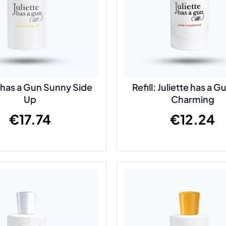
e has a Gun Sunny Side
Refill: Juliette has a G
Up
Charming
€
17.74
€
12.24