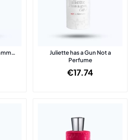
 Mmmm…
Juliette has a Gun Not a
Perfume
€
17.74