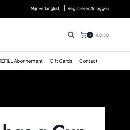
Mijn verlanglijst
Registreren/Inloggen
€
0.00
0
REFILL Abonnement
Gift Cards
Contact