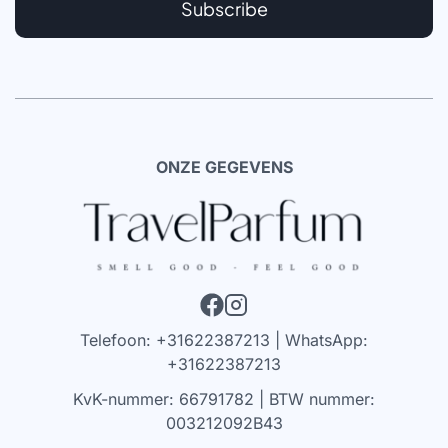
Subscribe
ONZE GEGEVENS
Telefoon: +31622387213 | WhatsApp:
+31622387213
KvK-nummer: 66791782 | BTW nummer:
003212092B43