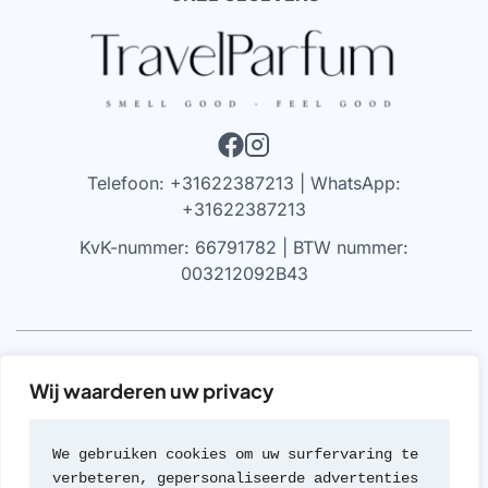
Telefoon: +31622387213 | WhatsApp:
+31622387213
KvK-nummer: 66791782 | BTW nummer:
003212092B43
VRIJWARING
Wij waarderen uw privacy
We werken alleen met parfums die 100% authentiek zijn,
gekocht bij geautoriseerde leveranciers of van de
We gebruiken cookies om uw surfervaring te 
merken zelf (met geen van beide hebben we een
verbeteren, gepersonaliseerde advertenties 