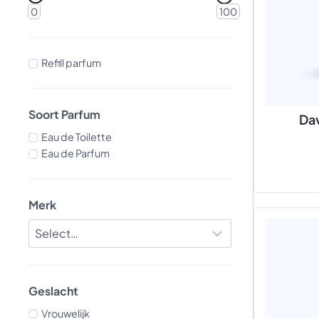
0
100
Refill parfum
Soort Parfum
Dav
Eau de Toilette
Eau de Parfum
Merk
Geslacht
Vrouwelijk