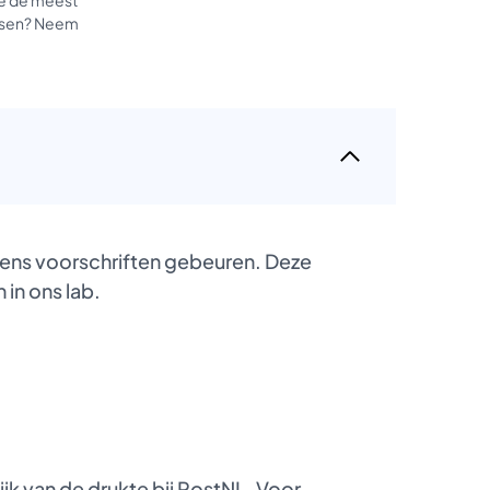
tussen? Neem
gens voorschriften gebeuren. Deze
 in ons lab.
k van de drukte bij PostNL. Voor