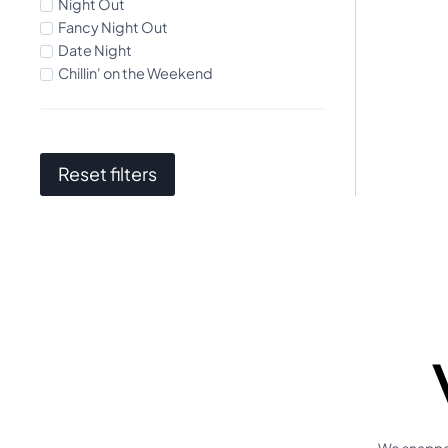
Night Out
Fancy Night Out
Date Night
Chillin' on the Weekend
Reset filters
We snappen