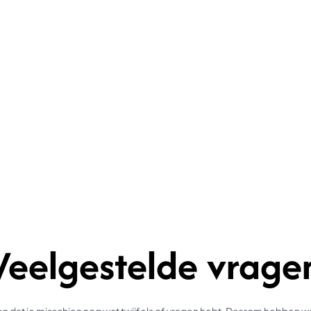
Veelgestelde vrage
 dat je misschien nog wat twijfels of vragen hebt. Daarom hebben 