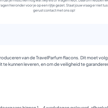
agen hieronder voor je op een rijtje gezet. Staat jouw vraag er niet 
gerust contact met ons op!
produceren van de TravelParfum flacons. Dit moet vol
it te kunnen leveren, en om de veiligheid te garanderen
oorgaans binnen 1 – 4 werkdagen geleverd, afhankelij