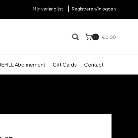
Mijn verlanglijst
Registreren/Inloggen
€
0.00
0
REFILL Abonnement
Gift Cards
Contact