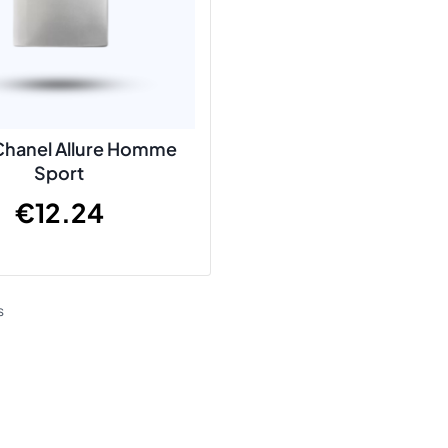
: Chanel Allure Homme
Sport
€
12.24
s