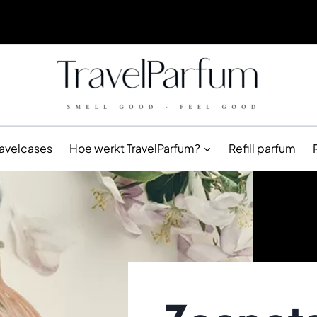
ravelcases
Hoe werkt TravelParfum?
Refill parfum