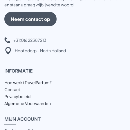
en staan u graag vrijblijvend te woord.
Neem contact op
+31(0)6 22387213
Hoofddorp – North Holland
INFOR
MATIE
Hoe werkt TravelParfum?
Contact
Privacybeleid
Algemene Voorwaarden
MIJN
ACCOUNT