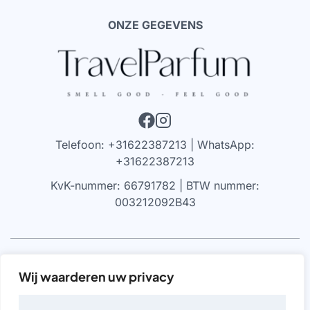
ONZE GEGEVENS
Telefoon: +31622387213 | WhatsApp:
+31622387213
KvK-nummer: 66791782 | BTW nummer:
003212092B43
VRIJWARING
Wij waarderen uw privacy
We werken alleen met parfums die 100% authentiek zijn,