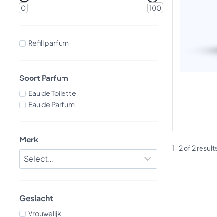
0
100
Refill parfum
Soort Parfum
Eau de Toilette
Eau de Parfum
Merk
1-2 of 2 result
Geslacht
Vrouwelijk