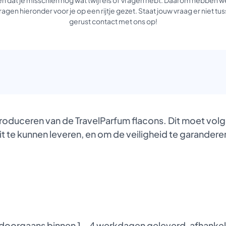
agen hieronder voor je op een rijtje gezet. Staat jouw vraag er niet 
gerust contact met ons op!
produceren van de TravelParfum flacons. Dit moet vol
it te kunnen leveren, en om de veiligheid te garanderen
oorgaans binnen 1 – 4 werkdagen geleverd, afhankelij