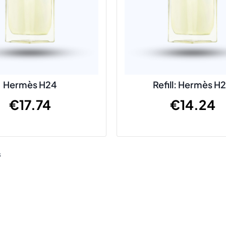
Hermès H24
Refill: Hermès H
€
17.74
€
14.24
s