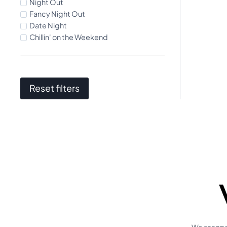
Night Out
Fancy Night Out
Date Night
Chillin' on the Weekend
Reset filters
We snappen