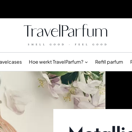
ravelcases
Hoe werkt TravelParfum?
Refill parfum