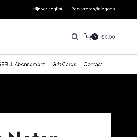
Mijn verlanglijst
Registreren/Inloggen
€
0.00
0
REFILL Abonnement
Gift Cards
Contact