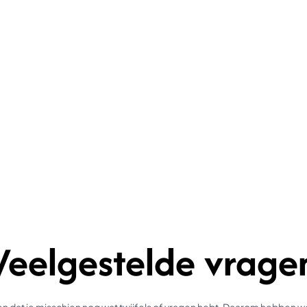
Veelgestelde vrage
 dat je misschien nog wat twijfels of vragen hebt. Daarom hebben 