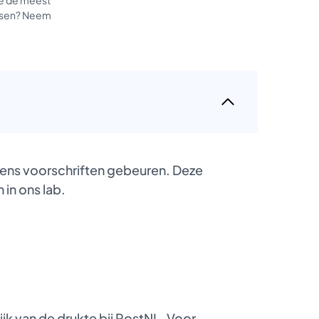
tussen? Neem
gens voorschriften gebeuren. Deze
 in ons lab.
k van de drukte bij PostNL. Voor