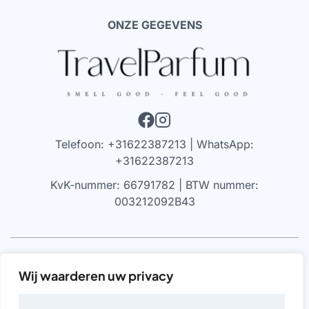
ONZE GEGEVENS
Telefoon: +31622387213 | WhatsApp:
+31622387213
KvK-nummer: 66791782 | BTW nummer:
003212092B43
VRIJWARING
Wij waarderen uw privacy
We werken alleen met parfums die 100% authentiek zijn,