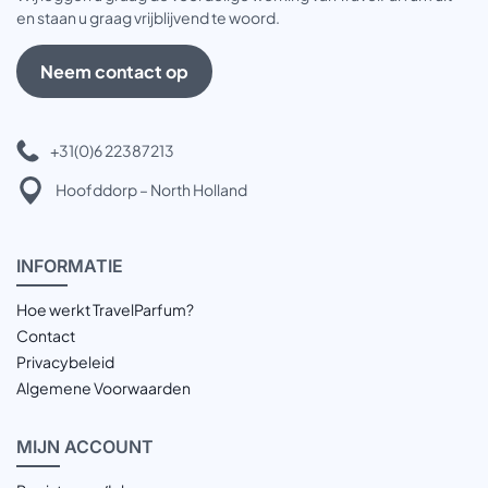
en staan u graag vrijblijvend te woord.
Neem contact op
+31(0)6 22387213
Hoofddorp – North Holland
INFOR
MATIE
Hoe werkt TravelParfum?
Contact
Privacybeleid
Algemene Voorwaarden
MIJN
ACCOUNT