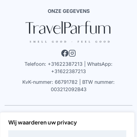
ONZE GEGEVENS
Telefoon: +31622387213 | WhatsApp:
+31622387213
KvK-nummer: 66791782 | BTW nummer:
003212092B43
VRIJWARING
Wij waarderen uw privacy
We werken alleen met parfums die 100% authentiek zijn,