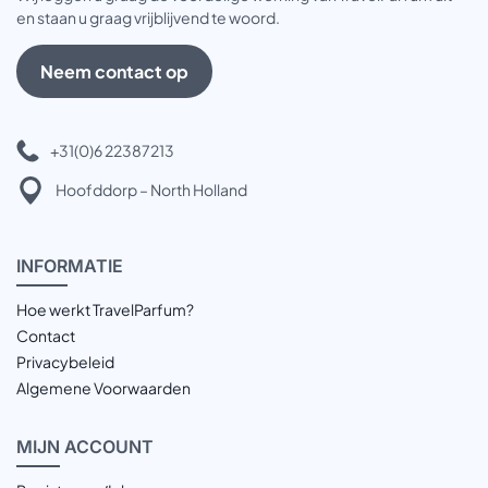
en staan u graag vrijblijvend te woord.
Neem contact op
+31(0)6 22387213
Hoofddorp – North Holland
INFOR
MATIE
Hoe werkt TravelParfum?
Contact
Privacybeleid
Algemene Voorwaarden
MIJN
ACCOUNT