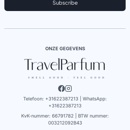
Subscribe
ONZE GEGEVENS
Telefoon: +31622387213 | WhatsApp:
+31622387213
KvK-nummer: 66791782 | BTW nummer:
003212092B43