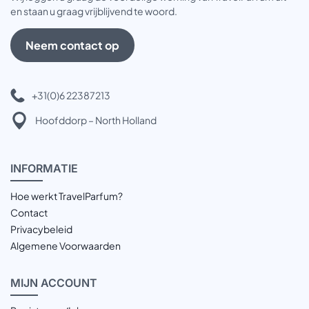
en staan u graag vrijblijvend te woord.
Neem contact op
+31(0)6 22387213
Hoofddorp – North Holland
INFOR
MATIE
Hoe werkt TravelParfum?
Contact
Privacybeleid
Algemene Voorwaarden
MIJN
ACCOUNT