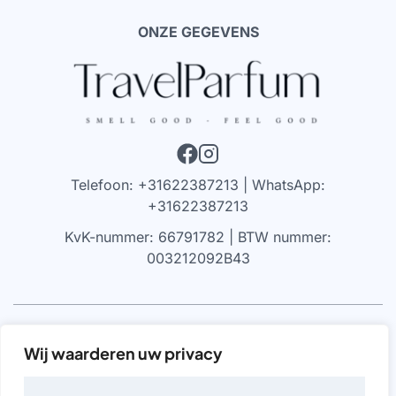
ONZE GEGEVENS
Telefoon: +31622387213 | WhatsApp:
+31622387213
KvK-nummer: 66791782 | BTW nummer:
003212092B43
VRIJWARING
Wij waarderen uw privacy
We werken alleen met parfums die 100% authentiek zijn,