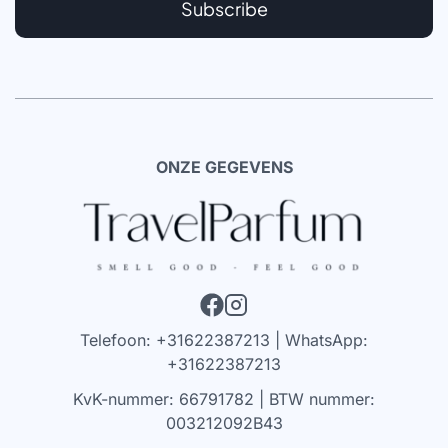
Subscribe
ONZE GEGEVENS
Telefoon: +31622387213 | WhatsApp:
+31622387213
KvK-nummer: 66791782 | BTW nummer:
003212092B43