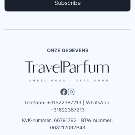
Subscribe
ONZE GEGEVENS
Telefoon: +31622387213 | WhatsApp:
+31622387213
KvK-nummer: 66791782 | BTW nummer:
003212092B43