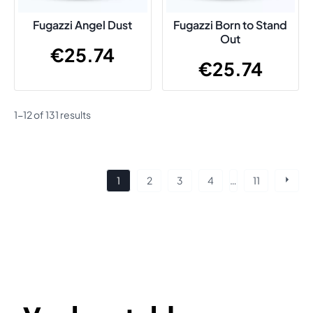
Fugazzi Angel Dust
Fugazzi Born to Stand
Out
€
25.74
€
25.74
1-12 of 131 results
Posts
1
2
3
4
…
11
navigation