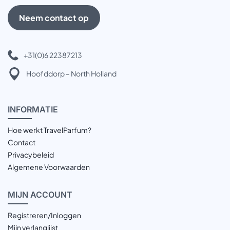
Neem contact op
+31(0)6 22387213
Hoofddorp – North Holland
INFOR
MATIE
Hoe werkt TravelParfum?
Contact
Privacybeleid
Algemene Voorwaarden
MIJN
ACCOUNT
Registreren/Inloggen
Mijn verlanglijst