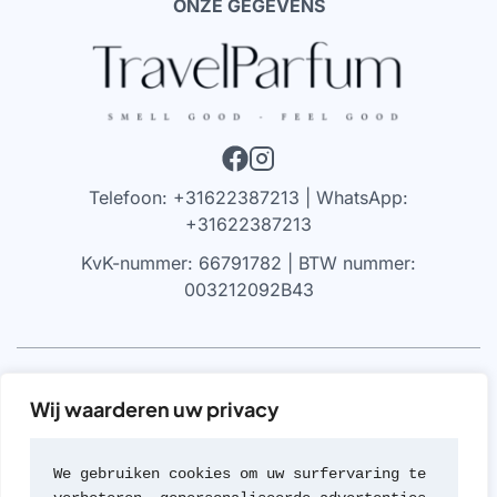
ONZE GEGEVENS
Telefoon: +31622387213 | WhatsApp:
+31622387213
KvK-nummer: 66791782 | BTW nummer:
003212092B43
VRIJWARING
Wij waarderen uw privacy
We werken alleen met parfums die 100% authentiek zijn,
gekocht bij geautoriseerde leveranciers of van de
We gebruiken cookies om uw surfervaring te 
merken zelf (met geen van beide hebben we een