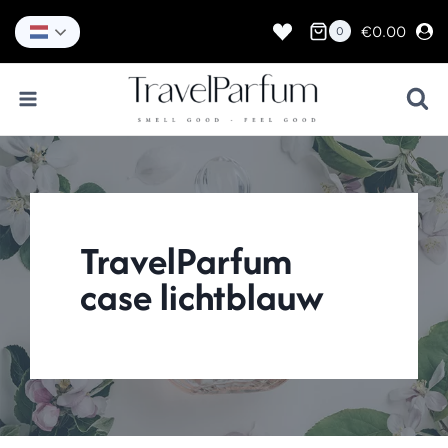
Doorgaan
naar
€
0.00
0
inhoud
TravelParfum
case lichtblauw