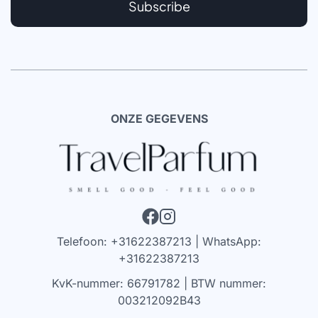
Subscribe
ONZE GEGEVENS
Telefoon: +31622387213 | WhatsApp:
+31622387213
KvK-nummer: 66791782 | BTW nummer:
003212092B43