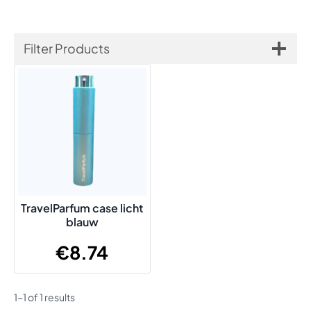
Filter Products
TravelParfum case licht
blauw
€
8.74
1-1 of 1 results