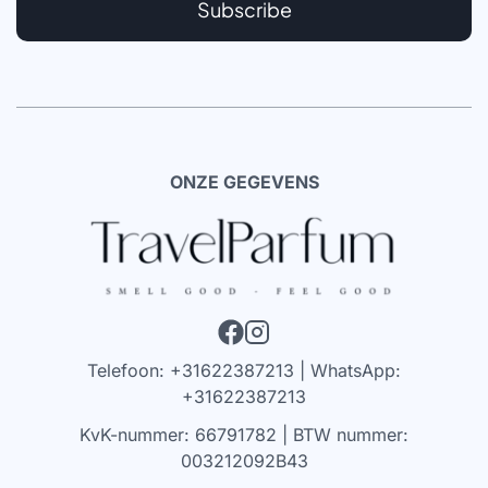
Subscribe
ONZE GEGEVENS
Telefoon: +31622387213 | WhatsApp:
+31622387213
KvK-nummer: 66791782 | BTW nummer:
003212092B43