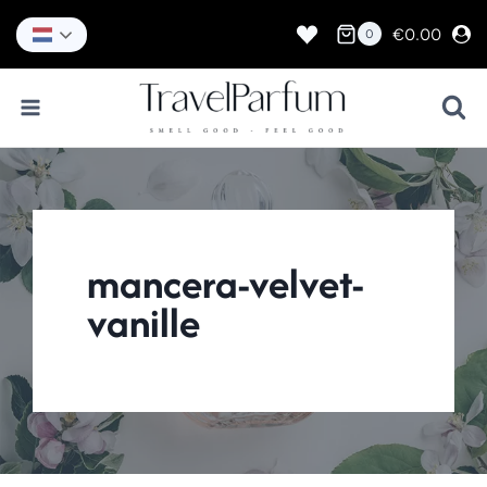
Doorgaan
naar
€
0.00
0
inhoud
mancera-velvet-
vanille