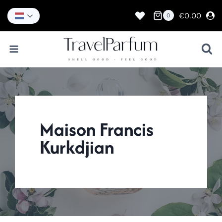
Doorgaan
naar
€
0.00
0
inhoud
Maison Francis
Kurkdjian