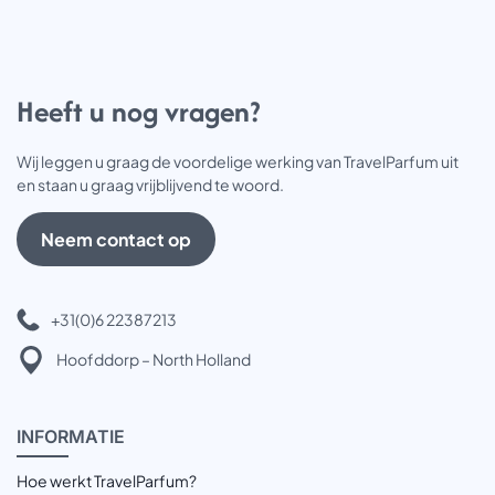
Heeft u nog vragen?
Wij leggen u graag de voordelige werking van TravelParfum uit
en staan u graag vrijblijvend te woord.
Neem contact op
+31(0)6 22387213
Hoofddorp – North Holland
INFOR
MATIE
Hoe werkt TravelParfum?