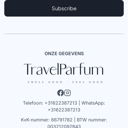
Subscribe
ONZE GEGEVENS
Telefoon: +31622387213 | WhatsApp:
+31622387213
KvK-nummer: 66791782 | BTW nummer:
003212092B43