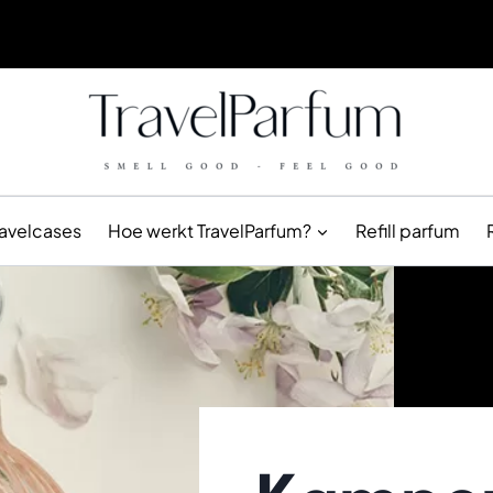
ravelcases
Hoe werkt TravelParfum?
Refill parfum