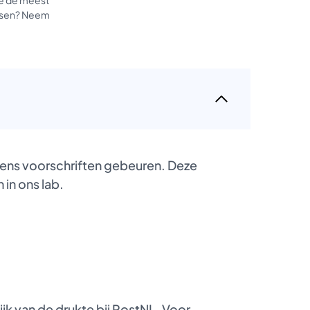
tussen? Neem
gens voorschriften gebeuren. Deze
 in ons lab.
k van de drukte bij PostNL. Voor