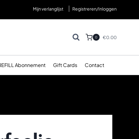
Mijn verlanglijst
Registreren/Inloggen
€
0.00
0
REFILL Abonnement
Gift Cards
Contact