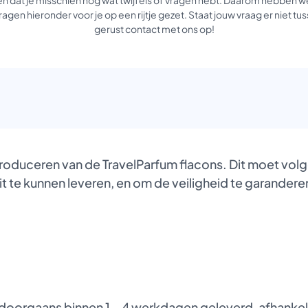
agen hieronder voor je op een rijtje gezet. Staat jouw vraag er niet 
gerust contact met ons op!
produceren van de TravelParfum flacons. Dit moet vol
it te kunnen leveren, en om de veiligheid te garanderen
oorgaans binnen 1 – 4 werkdagen geleverd, afhankelij