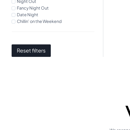
Night Out
Fancy Night Out
Date Night
Chillin' on the Weekend
Reset filters
We snappen