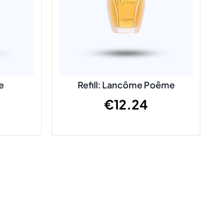
e
Refill: Lancôme Poême
€
12.24