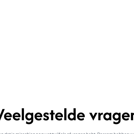
Veelgestelde vrage
 dat je misschien nog wat twijfels of vragen hebt. Daarom hebben 