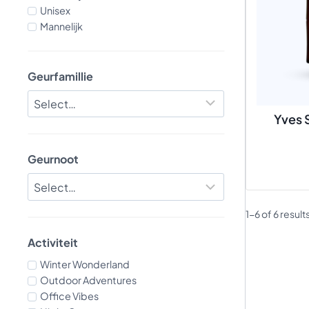
Unisex
Mannelijk
Geurfamillie
Yves 
Geurnoot
1-6 of 6 result
Activiteit
Winter Wonderland
Outdoor Adventures
Office Vibes