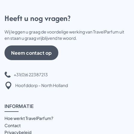
Heeft u nog vragen?
Wij leggen u graag de voordelige werking van TravelParfum uit
en staan u graag vrijblijvend te woord.
Neem contact op
+31(0)6 22387213
Hoofddorp – North Holland
INFOR
MATIE
Hoe werkt TravelParfum?
Contact
Privacybeleid