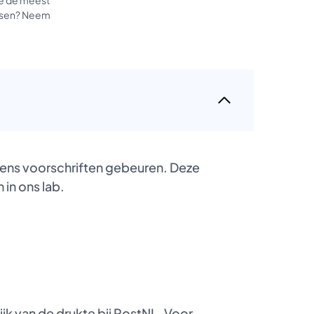
tussen? Neem
gens voorschriften gebeuren. Deze
 in ons lab.
k van de drukte bij PostNL. Voor