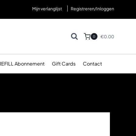
Mijn verlanglijst
Registreren/Inloggen
€
0.00
0
REFILL Abonnement
Gift Cards
Contact