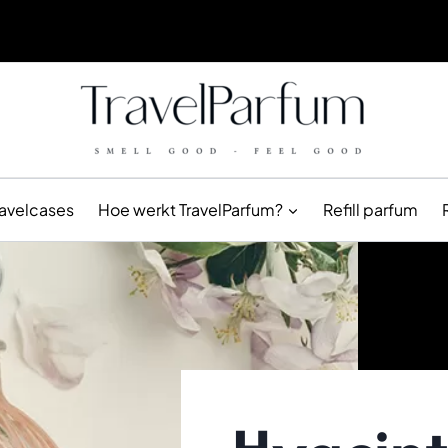
ravelcases
Hoe werkt TravelParfum?
Refill parfum