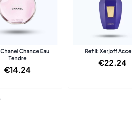
l: Chanel Chance Eau
Refill: Xerjoff Acc
Tendre
€
22.24
€
14.24
s