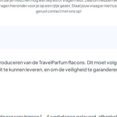
agen hieronder voor je op een rijtje gezet. Staat jouw vraag er niet 
gerust contact met ons op!
produceren van de TravelParfum flacons. Dit moet vol
it te kunnen leveren, en om de veiligheid te garanderen
oorgaans binnen 1 – 4 werkdagen geleverd, afhankelij