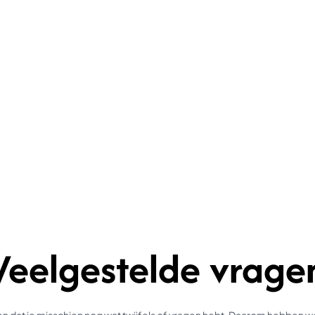
Veelgestelde vrage
 dat je misschien nog wat twijfels of vragen hebt. Daarom hebben 