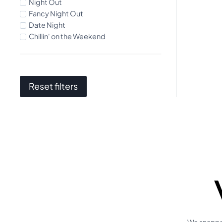
Night Out
Fancy Night Out
Date Night
Chillin' on the Weekend
Reset filters
We snappen