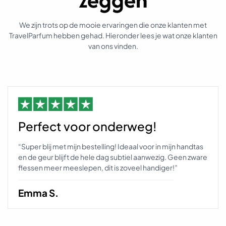
e
e
We zijn trots op de mooie ervaringen die onze klanten met
f
TravelParfum hebben gehad. Hieronder lees je wat onze klanten
t
van ons vinden.
m
e
e
r
d
e
r
Perfect voor onderweg!
e
v
“Super blij met mijn bestelling! Ideaal voor in mijn handtas
a
en de geur blijft de hele dag subtiel aanwezig. Geen zware
r
flessen meer meeslepen, dit is zoveel handiger!”
i
a
t
Emma S.
i
e
s