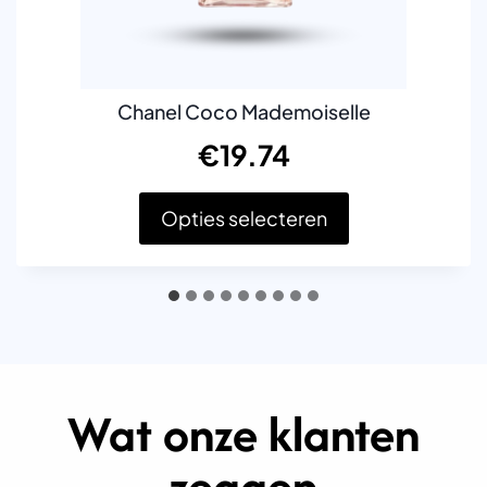
Chanel Coco Mademoiselle
€
19.74
Opties selecteren
D
i
t
p
r
o
d
Wat onze klanten
u
c
t
zeggen
h