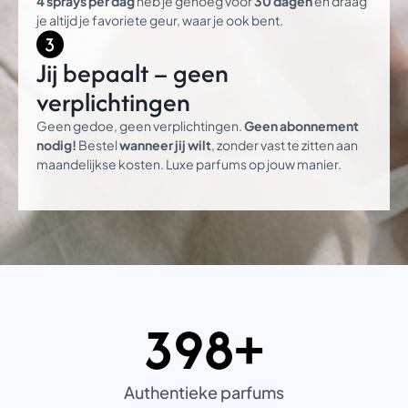
4 sprays per dag
heb je genoeg voor
30 dagen
en draag
je altijd je favoriete geur, waar je ook bent.
Jij bepaalt – geen
verplichtingen
Geen gedoe, geen verplichtingen.
Geen abonnement
nodig!
Bestel
wanneer jij wilt
, zonder vast te zitten aan
maandelijkse kosten. Luxe parfums op jouw manier.
398+
3
9
8
+
Authentieke parfums