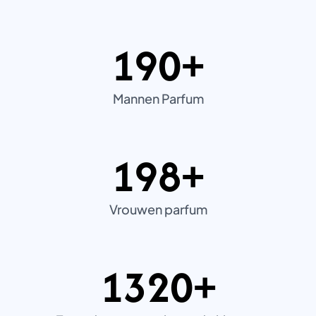
190+
1
9
0
+
Mannen Parfum
198+
1
9
8
+
Vrouwen parfum
1320+
1
3
2
0