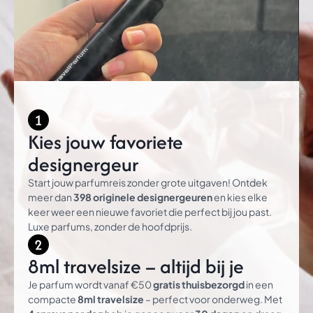
Kies jouw favoriete
designergeur
Start jouw parfumreis zonder grote uitgaven! Ontdek
meer dan
398 originele designergeuren
en kies elke
keer weer een nieuwe favoriet die perfect bij jou past.
Luxe parfums, zonder de hoofdprijs.
8ml travelsize – altijd bij je
Je parfum wordt vanaf €50
gratis thuisbezorgd
in een
compacte
8ml travelsize
– perfect voor onderweg. Met