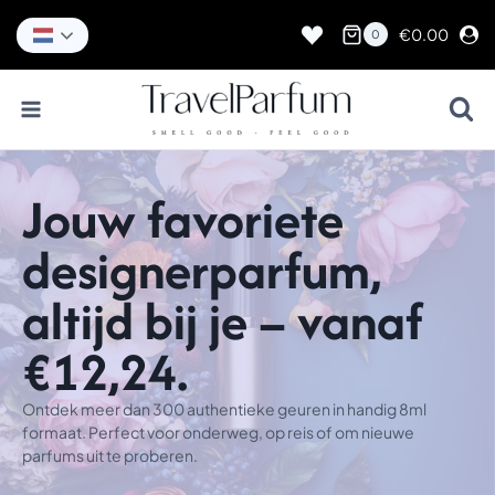
Doorgaan
naar
€
0.00
0
inhoud
Jouw favoriete
designerparfum,
altijd bij je – vanaf
€12,24.
Ontdek meer dan 300 authentieke geuren in handig 8ml
formaat. Perfect voor onderweg, op reis of om nieuwe
parfums uit te proberen.