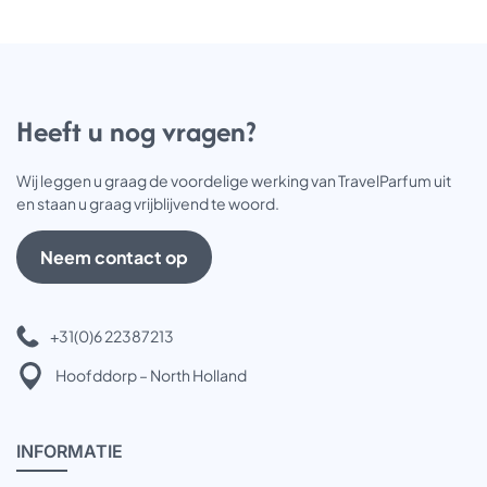
o
r
d
e
n
o
Heeft u nog vragen?
p
d
Wij leggen u graag de voordelige werking van TravelParfum uit
e
en staan u graag vrijblijvend te woord.
p
r
o
Neem contact op
d
u
c
+31(0)6 22387213
t
p
Hoofddorp – North Holland
a
g
i
INFOR
MATIE
n
a